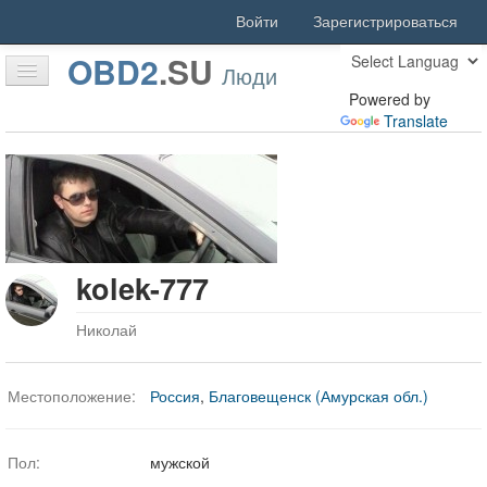
Войти
Зарегистрироваться
OBD2
.
SU
Люди
Powered by
Translate
Оффлайн
Главная
Статьи
Форум
kolek-777
Скачать
Люди
Николай
Активность
Местоположение:
Россия
,
Благовещенск (Амурская обл.)
Поиск
Благодарности
Пол:
мужской