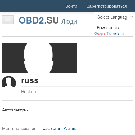
Войти
Зарегистрироваться
OBD2
.
SU
Люди
Powered by
Translate
Оффлайн
Главная
Статьи
Форум
russ
Скачать
Люди
Rustam
Активность
Автоэлектрик
Поиск
Благодарности
Местоположение:
Казахстан
,
Астана