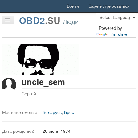
Войти
Зарегистрироваться
OBD2
.
SU
Люди
Powered by
Translate
Оффлайн
Главная
Статьи
Форум
uncle_sem
Скачать
Люди
Сергей
Активность
Местоположение:
Беларусь
,
Брест
Поиск
Благодарности
Дата рождения:
20 июня 1974