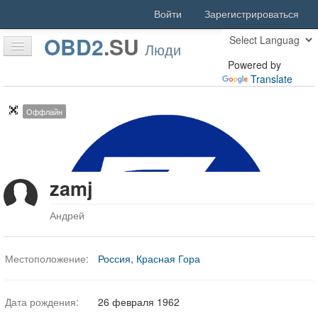
Войти
Зарегистрироваться
OBD2
.
SU
Люди
Powered by
Translate
Главная
Оффлайн
Статьи
Форум
zamj
Скачать
Люди
Андрей
Активность
Местоположение:
Россия
,
Красная Гора
Поиск
Благодарности
Дата рождения:
26 февраля 1962