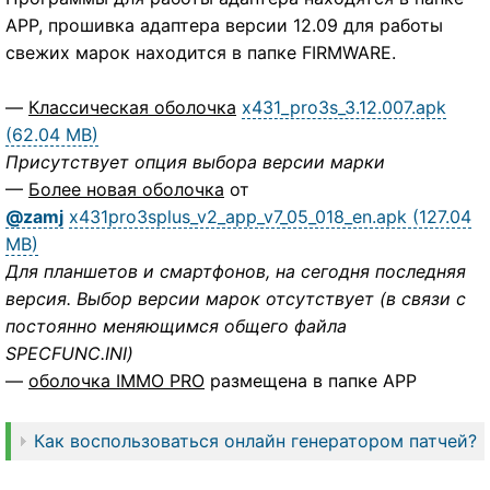
APP, прошивка адаптера версии 12.09 для работы
свежих марок находится в папке FIRMWARE.
—
Классическая оболочка
x431_pro3s_3.12.007.apk
(62.04 MB)
Присутствует опция выбора версии марки
—
Более новая оболочка
от
@zamj
x431pro3splus_v2_app_v7_05_018_en.apk (127.04
MB)
Для планшетов и смартфонов, на сегодня последняя
версия. Выбор версии марок отсутствует (в связи с
постоянно меняющимся общего файла
SPECFUNC.INI)
—
оболочка IMMO PRO
размещена в папке APP
Как воспользоваться онлайн генератором патчей?