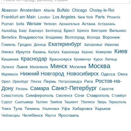
Absecon
Amsterdam
Buffalo
Chicago
Choisy-le-Roi
Atlanta
Frankfurt am Main
Los Angeles
Paris
London
New York
Phoenix
Warsaw
Астана
Poznan
Sofia
Yerevan
Архангельск
Астрахань
Брест
Вильнюс
Ашхабад
Баку
Барнаул
Белгород
Брянск
Виктория
Витебск
Владивосток
Волгоград
Воронеж
Владимир
Вологда
Екатеринбург
Гомель
Гродно
Донецк
Запорожье
Иваново
Киев
Иркутск
Казань
Ижевск
Калуга
Караганда
Каунас
Кемерово
Краснодар
Кишинев
Красноярск
Кременчуг
Курск
Липецк
Москва
Минск
Львов
Могилев
Луганск
Махачкала
Нижний Новгород
Новосибирск
Одесса
Омск
Мурманск
Ростов-на-
Пермь
Рига
Орел
Оренбург
Пенза
Петрозаводск
Санкт-Петербург
Дону
Самара
Рязань
Саратов
Симферополь
Сочи
Ставрополь
Севастополь
Смоленск
Стамбул
Сургут
Сыктывкар
Таллин
Тамбов
Ташкент
Тбилиси
Тверь
Тирасполь
Тула
Тюмень
Уфа
Хабаровск
Харьков
Томск
Ульяновск
Челябинск
Ярославль
Чебоксары
Якутск