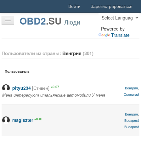
Войти
Зарегистрироваться
OBD2
.
SU
Люди
Powered by
Translate
Главная
Пользователи из страны:
Венгрия
(301)
Статьи
Форум
Пользователь
Скачать
+0.07
pityu234
[Стивен]
Венгрия
,
Люди
Csongrad
Меня интересуют итальянские автомобили.У меня
есть Fiat Punto и Lancia Thesis.
Активность
Венгрия
,
+0.01
Поиск
magiszter
Budapest
Budapest
Благодарности