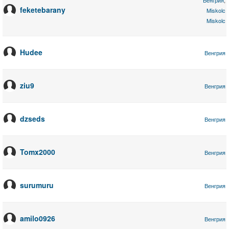
Венгрия
,
feketebarany
Miskolc
Miskolc
Hudee
Венгрия
ziu9
Венгрия
dzseds
Венгрия
Tomx2000
Венгрия
surumuru
Венгрия
amilo0926
Венгрия