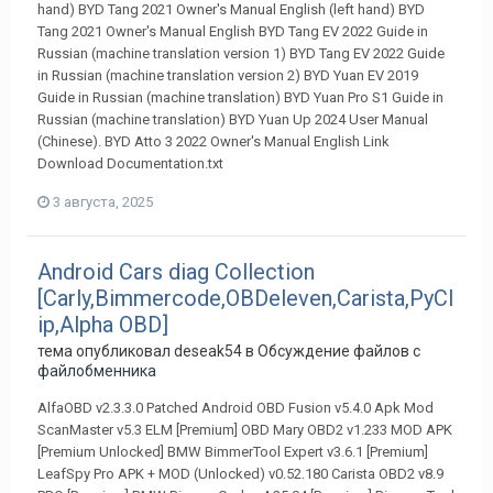
hand) BYD Tang 2021 Owner's Manual English (left hand) BYD
Tang 2021 Owner's Manual English BYD Tang EV 2022 Guide in
Russian (machine translation version 1) BYD Tang EV 2022 Guide
in Russian (machine translation version 2) BYD Yuan EV 2019
Guide in Russian (machine translation) BYD Yuan Pro S1 Guide in
Russian (machine translation) BYD Yuan Up 2024 User Manual
(Chinese). BYD Atto 3 2022 Owner's Manual English Link
Download Documentation.txt
3 августа, 2025
Android Cars diag Collection
[Carly,Bimmercode,OBDeleven,Carista,PyCl
ip,Alpha OBD]
тема опубликовал
deseak54
в
Обсуждение файлов с
файлобменника
AlfaOBD v2.3.3.0 Patched Android OBD Fusion v5.4.0 Apk Mod
ScanMaster v5.3 ELM [Premium] OBD Mary OBD2 v1.233 MOD APK
[Premium Unlocked] BMW BimmerTool Expert v3.6.1 [Premium]
LeafSpy Pro APK + MOD (Unlocked) v0.52.180 Carista OBD2 v8.9