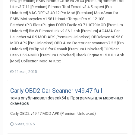
PRO [Premium] BMW BimmerCode v4.25.04 [Premium] Bimmer Tool
Lite v3.7.11 [Premium] Bimmer Tool Expert v3.4.5 expert [Pro
Unlocked] VAG DPF v3.40.12 Pro Mod [Premium] MotoScan for
BMW Motorcycles v1.98 Ultimate Torque Pro v1.12.108
Patched+PID files+Plugins EOBD Facile v3.71.1079 MOD [Premium
Unlocked] BMW BimmerLink v2.36.1 apk [Premium] AGAMA Car
Launcher v4.0.9 MOD APK [Premium Unlocked] OBDeleven v0.95.0
MOD APK [Pro Unlocked] OBD Auto Doctor car scanner v7.2.2 [Pro
Unlocked] PyClip v3.8 for Renault [Premium Unlocked] FORScan
Lite v1.5.24 MOD [Premium Unlocked] Check Engine v1.5.8.0.1 Apk
[Mod] Collection Mod APK.txt
11 мая, 2025
Carly OBD2 Car Scanner v49.47 full
тема опубликовал
deseak54
в
Программы для марочных
сканеров
Carly OBD2 v49.47 MOD APK (Premium Unlocked)
6 мая, 2025