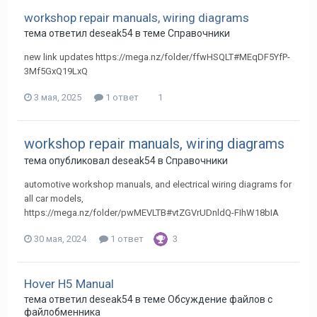
workshop repair manuals, wiring diagrams
тема ответил
deseak54
в теме
Справочники
new link updates https://mega.nz/folder/ffwHSQLT#MEqDF5YfP-
3Mf5GxQ19LxQ
3 мая, 2025
1 ответ
1
workshop repair manuals, wiring diagrams
тема опубликовал
deseak54
в
Справочники
automotive workshop manuals, and electrical wiring diagrams for
all car models,
https://mega.nz/folder/pwMEVLTB#vtZGVrUDnldQ-FIhW18bIA
30 мая, 2024
1 ответ
3
Hover H5 Manual
тема ответил
deseak54
в теме
Обсуждение файлов с
файлобменника