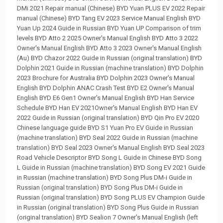
DMi 2021 Repair manual (Chinese) BYD Yuan PLUS EV 2022 Repair
manual (Chinese) BYD Tang EV 2023 Service Manual English BYD
Yuan Up 2024 Guide in Russian BYD Yuan UP Comparison of trim
levels BYD Atto 2 2025 Owner's Manual English BYD Atto 3 2022
Owner's Manual English BYD Atto 3 2023 Owner's Manual English
(Au) BYD Chazor 2022 Guide in Russian (original translation) BYD
Dolphin 2021 Guide in Russian (machine translation) BYD Dolphin
2023 Brochure for Australia BYD Dolphin 2023 Owner's Manual
English BYD Dolphin ANAC Crash Test BYD E2 Owner's Manual
English BYD E6 Gen1 Owner's Manual English BYD Han Service
Schedule BYD Han EV 2021Owner's Manual English BYD Han EV
2022 Guide in Russian (original translation) BYD Qin Pro EV 2020
Chinese language guide BYD S1 Yuan Pro EV Guide in Russian
(machine translation) BYD Seal 2022 Guide in Russian (machine
translation) BYD Seal 2023 Owner's Manual English BYD Seal 2023
Road Vehicle Descriptor BYD Song L Guide in Chinese BYD Song
L Guide in Russian (machine translation) BYD Song EV 2021 Guide
in Russian (machine translation) BYD Song Plus DM-i Guide in
Russian (original translation) BYD Song Plus DM-i Guide in
Russian (original translation) BYD Song PLUS EV Champion Guide
in Russian (original translation) BYD Song Plus Guide in Russian
(original translation) BYD Sealion 7 Owner's Manual English (left