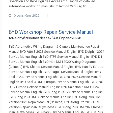
Operation and Repair guides Access thousands of detailed
automotive workshop manuals Collection Car Diag.txt
10 сентября, 2025
1
BYD Workshop Repair Service Manual
тема опубликовал
deseak54
в
Справочники
BYD Automotive Wiring Diagram & Owners Maintenance Repair
Manual BYD Atto 3 2023 Service Manual English BYD Dolphin 2024
Service Manual English BYD ETP3 Service Manual English BYD D1
Service Manual English BYD Han DM-i 2020 Wiring Diagrams
(Chinese) BYD Chazor Service Manual English BYD Han EV Europe
Service Manual English BYD Seagull Service Manual English BYD
Seal 2023 Service Manual English BYD Seal 2024 Service Manual
English BYD Seal U DM-i Europe Service Manual English BYD Seal
U EV Europe Service Manual English BYD Salesion 6 DM-i 2024
Service Manual English BYD Song Plus EV Service Manual English
BYD Song Plus DM-i Service Manual English BYD Song Plus Fuel
Version 2021 Repair Manual (Chinese) BYD Song Pro 2019 Fuel
Version Repair Manual (Chinese) BYD Song Plus DMi 2021 Repair
Manual (Chinese) BYD Shark Service Manual English BYD Qin Plus